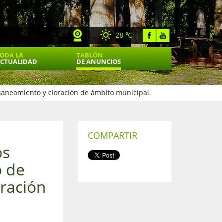
28 ℃
ODA LA
TABLÓN
CTUALIDAD
DE ANUNCIOS
 saneamiento y cloración de ámbito municipal.
COMPARTIR
os
o de
ración