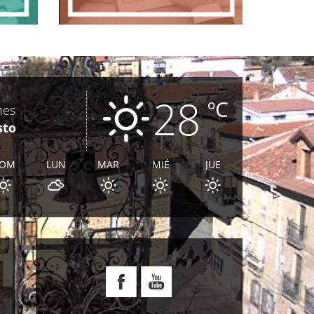
28
ºC
nes
sto
OM
LUN
MAR
MIÉ
JUE
E