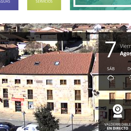
AGUAS
SERVICIOS
7
Vier
Ago
SÁB
D
VALDERREDIBL
EN DIRECTO