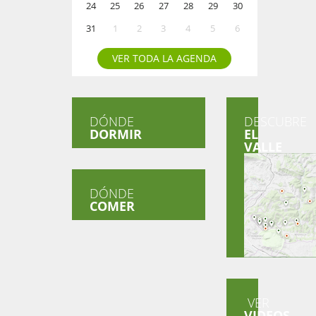
24
25
26
27
28
29
30
31
1
2
3
4
5
6
VER TODA LA AGENDA
DÓNDE
DESCUBRE
DORMIR
EL
VALLE
DÓNDE
COMER
VER
VIDEOS