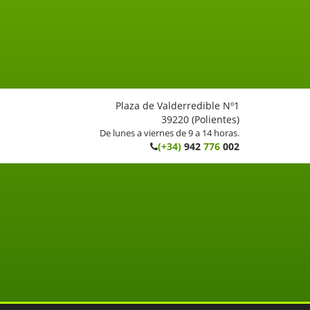
Plaza de Valderredible Nº1
39220 (Polientes)
De lunes a viernes de 9 a 14 horas.
(+34)
942
776
002