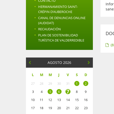
·
CONTACTO
Info
·
HERMANAMIENTO SAINT-
sane
CRÉPIN D’AUBEROCHE
·
CANAL DE DENUNCIAS ONLINE
(AUDIDAT)
·
RECAUDACIÓN
DO
·
PLAN DE SOSTENIBILIDAD
TURÍSTICA DE VALDERREDIBLE
(8
AGOSTO 2026
L
M
M
J
V
S
D
27
28
29
30
31
1
2
7
3
4
5
6
8
9
10
11
12
13
14
15
16
17
18
19
20
21
22
23