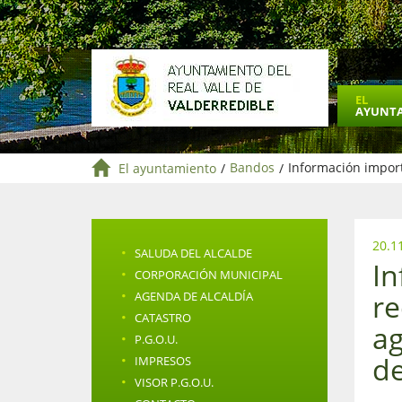
EL
AYUNT
El ayuntamiento
/
Bandos
/
Información import
20.1
·
SALUDA DEL ALCALDE
In
·
CORPORACIÓN MUNICIPAL
·
re
AGENDA DE ALCALDÍA
·
CATASTRO
ag
·
P.G.O.U.
·
de
IMPRESOS
·
VISOR P.G.O.U.