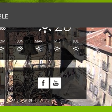
BLE
28
ºC
nes
sto
OM
LUN
MAR
MIÉ
JUE
E