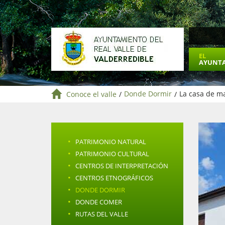
EL
AYUNT
Conoce el valle
/
Donde Dormir
/
La casa de ma
·
PATRIMONIO NATURAL
·
PATRIMONIO CULTURAL
·
CENTROS DE INTERPRETACIÓN
·
CENTROS ETNOGRÁFICOS
·
DONDE DORMIR
·
DONDE COMER
·
RUTAS DEL VALLE