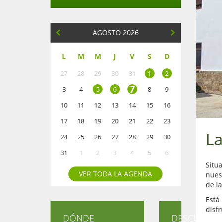
AGOSTO 2026
L
M
M
J
V
S
D
27
28
29
30
31
1
2
7
3
4
5
6
8
9
10
11
12
13
14
15
16
17
18
19
20
21
22
23
La
24
25
26
27
28
29
30
31
1
2
3
4
5
6
Situa
VER TODA LA AGENDA
nuest
de la
Está
disf
DÓNDE
DESCUBRE