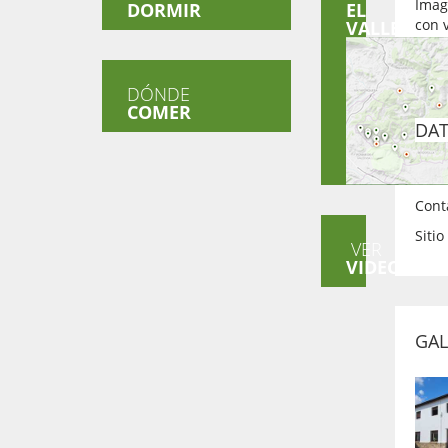
Imag
DORMIR
EL
con v
VALLE
DÓNDE
COMER
DAT
Direc
Cont
Siti
VER
VIDEOS
GAL