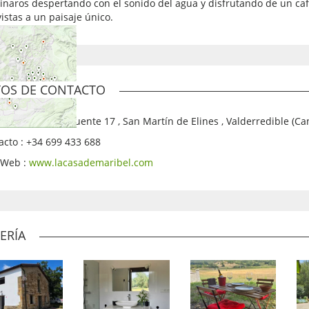
inaros despertando con el sonido del agua y disfrutando de un café
istas a un paisaje único.
OS DE CONTACTO
ción: Barrio el puente 17 , San Martín de Elines , Valderredible (Ca
acto : +34 699 433 688
o Web :
www.lacasademaribel.com
ERÍA