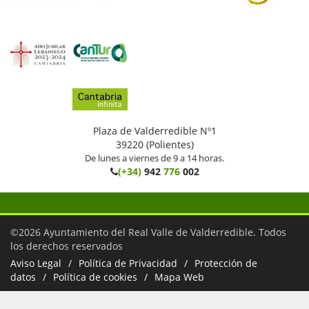
Plaza de Valderredible Nº1
39220 (Polientes)
De lunes a viernes de 9 a 14 horas.
(+34)
942
776
002
©2026 Ayuntamiento del Real Valle de Valderredible. Todos
los derechos reservados
Aviso Legal
Política de Privacidad
Protección de
datos
Política de cookies
Mapa Web