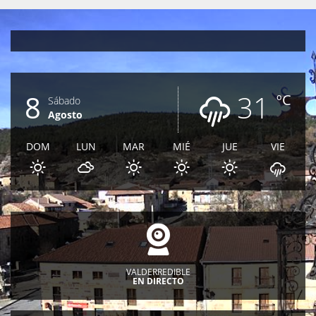
8
31
ºC
Sábado
Agosto
DOM
LUN
MAR
MIÉ
JUE
VIE
VALDERREDIBLE
EN DIRECTO